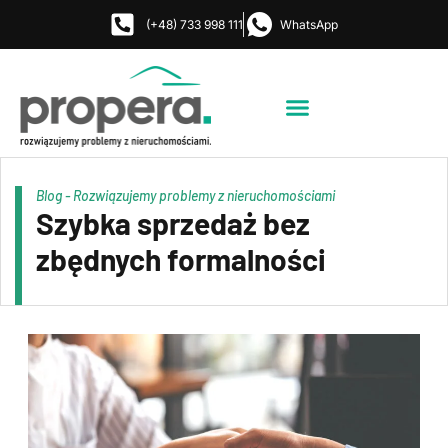
(+48) 733 998 111
WhatsApp
Strona Główna
Jak i gdzie działamy?
Umów rozmowę
Blog - Rozwiązujemy problemy z nieruchomościami
Szybka sprzedaż bez
zbędnych formalności