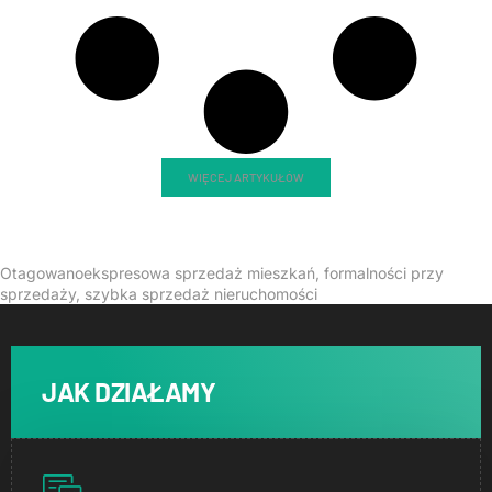
WIĘCEJ ARTYKUŁÓW
Otagowano
ekspresowa sprzedaż mieszkań
,
formalności przy
sprzedaży
,
szybka sprzedaż nieruchomości
JAK DZIAŁAMY