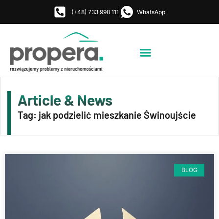
(+48) 733 998 111
WhatsApp
Strona Główna
Jak i gdzie działamy?
Umów rozmowę
Article & News
Tag: jak podzielić mieszkanie Świnoujście
BLOG