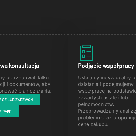
wa konsultacja
Podjęcie współpracy
y potrzebowali kilku
Ustalamy indywidualny p
cji i dokumentów, aby
działania i podejmujemy
nować plan działania.
współpracę na podstawi
zawartych ustaleń lub
PISZ LUB ZADZWOŃ
pełnomocnictw.
Przeprowadzamy analizę
atsApp
problemu oraz proponuj
cenę zakupu.