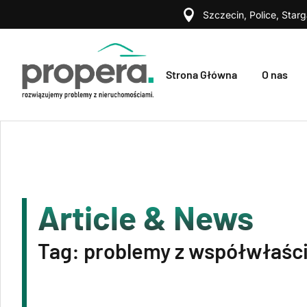
Szczecin, Police, Starg
Strona Główna
O nas
Article & News
Tag: problemy z współwłaści