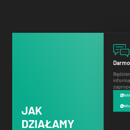
Darmo
Będziem
informa
zapropo
NA
JAK
Wh
DZIAŁAMY