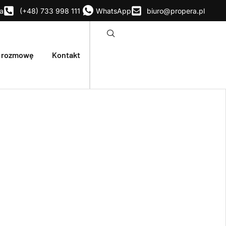
ka
(+48) 733 998 111
WhatsApp
biuro@propera.pl
 rozmowę
Kontakt