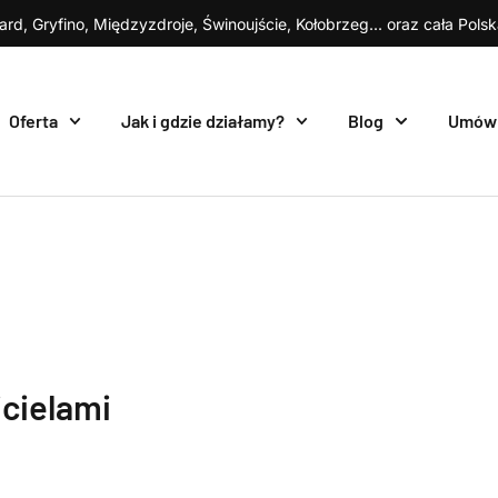
ard, Gryfino, Międzyzdroje, Świnoujście, Kołobrzeg... oraz cała Pols
Oferta
Jak i gdzie działamy?
Blog
Umów
cielami