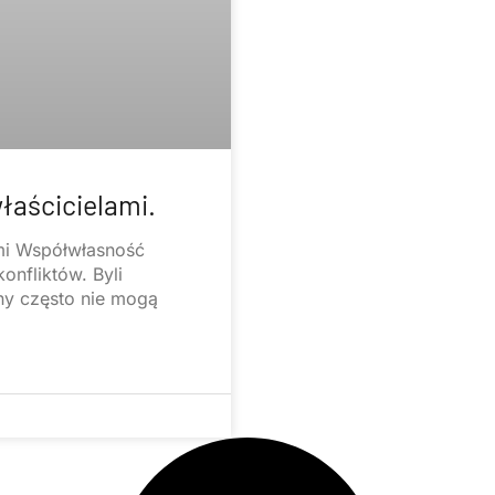
łaścicielami.
mi Współwłasność
onfliktów. Byli
ny często nie mogą