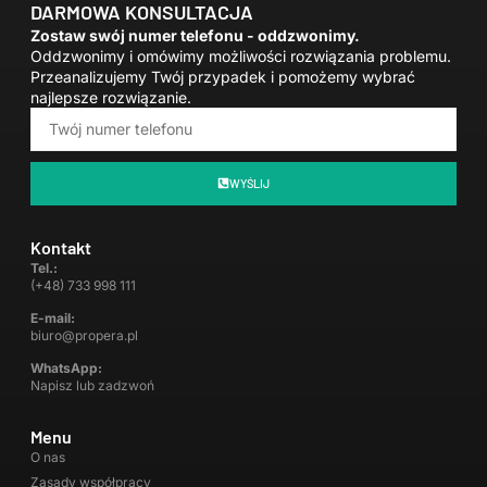
DARMOWA KONSULTACJA
Zostaw swój numer telefonu - oddzwonimy.
Oddzwonimy i omówimy możliwości rozwiązania problemu.
Przeanalizujemy Twój przypadek i pomożemy wybrać
najlepsze rozwiązanie.
WYŚLIJ
Kontakt
Tel.:
(+48) 733 998 111
E-mail:
biuro@propera.pl
WhatsApp:
Napisz lub zadzwoń
Menu
O nas
Zasady współpracy