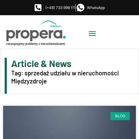
(+48) 733 998 111
WhatsApp
Strona Główna
Jak i gdzie działamy?
Umów rozmowę
Article & News
Tag: sprzedaż udziału w nieruchomości
Międzyzdroje
BLOG