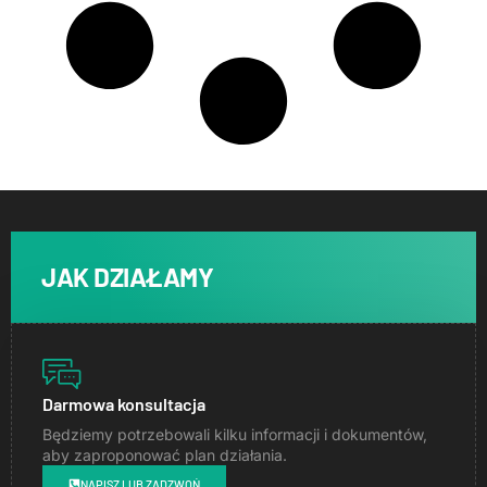
JAK DZIAŁAMY
Darmowa konsultacja
Będziemy potrzebowali kilku informacji i dokumentów,
aby zaproponować plan działania.
NAPISZ LUB ZADZWOŃ